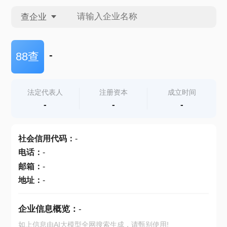
查企业
查企业
-
88查
查招投标
法定代表人
注册资本
成立时间
-
-
-
查产地
社会信用代码
：
-
电话
：
-
邮箱
：
-
地址
：
-
企业信息概览：
-
如上信息由AI大模型全网搜索生成，请甄别使用!