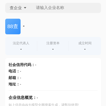
查企业
查企业
-
88查
查招投标
法定代表人
注册资本
成立时间
-
-
-
查产地
社会信用代码
：
-
电话
：
-
邮箱
：
-
地址
：
-
企业信息概览：
-
如上信息由AI大模型全网搜索生成，请甄别使用!