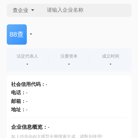
查企业
查企业
-
88查
查招投标
法定代表人
注册资本
成立时间
-
-
-
查产地
社会信用代码
：
-
电话
：
-
邮箱
：
-
地址
：
-
企业信息概览：
-
如上信息由AI大模型全网搜索生成，请甄别使用!