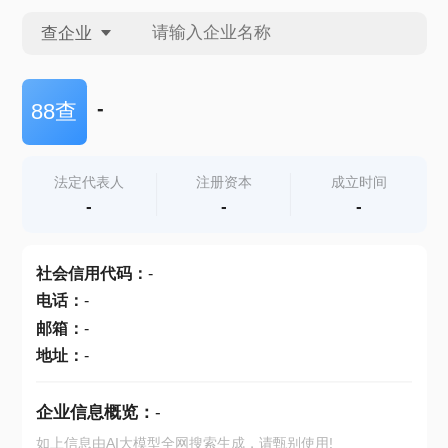
查企业
查企业
-
88查
查招投标
法定代表人
注册资本
成立时间
-
-
-
查产地
社会信用代码
：
-
电话
：
-
邮箱
：
-
地址
：
-
企业信息概览：
-
如上信息由AI大模型全网搜索生成，请甄别使用!