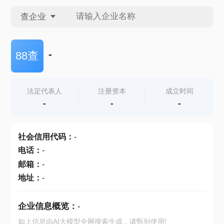
查企业
查企业
-
88查
查招投标
法定代表人
注册资本
成立时间
-
-
-
查产地
社会信用代码
：
-
电话
：
-
邮箱
：
-
地址
：
-
企业信息概览：
-
如上信息由AI大模型全网搜索生成，请甄别使用!