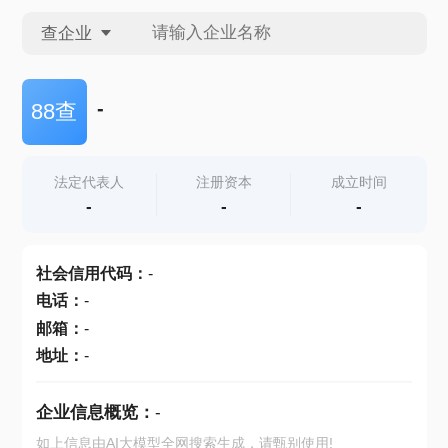
查企业
查企业
-
88查
查招投标
法定代表人
注册资本
成立时间
-
-
-
查产地
社会信用代码
：
-
电话
：
-
邮箱
：
-
地址
：
-
企业信息概览：
-
如上信息由AI大模型全网搜索生成，请甄别使用!