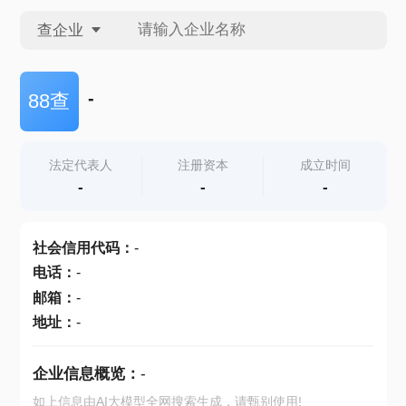
查企业
查企业
-
88查
查招投标
法定代表人
注册资本
成立时间
-
-
-
查产地
社会信用代码
：
-
电话
：
-
邮箱
：
-
地址
：
-
企业信息概览：
-
如上信息由AI大模型全网搜索生成，请甄别使用!