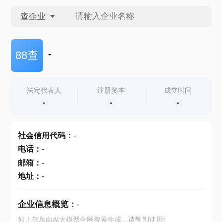
查企业
查企业
-
88查
查招投标
法定代表人
注册资本
成立时间
-
-
-
查产地
社会信用代码
：
-
电话
：
-
邮箱
：
-
地址
：
-
企业信息概览：
-
如上信息由AI大模型全网搜索生成，请甄别使用!