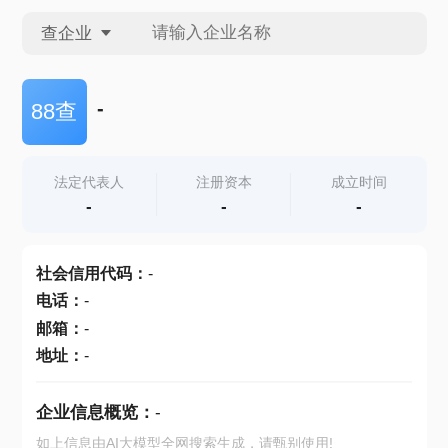
查企业
查企业
-
88查
查招投标
法定代表人
注册资本
成立时间
-
-
-
查产地
社会信用代码
：
-
电话
：
-
邮箱
：
-
地址
：
-
企业信息概览：
-
如上信息由AI大模型全网搜索生成，请甄别使用!