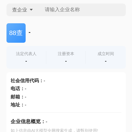
查企业
查企业
-
88查
查招投标
法定代表人
注册资本
成立时间
-
-
-
查产地
社会信用代码
：
-
电话
：
-
邮箱
：
-
地址
：
-
企业信息概览：
-
如上信息由AI大模型全网搜索生成，请甄别使用!