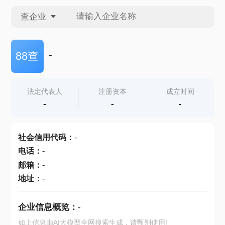
查企业
查企业
-
88查
查招投标
法定代表人
注册资本
成立时间
-
-
-
查产地
社会信用代码
：
-
电话
：
-
邮箱
：
-
地址
：
-
企业信息概览：
-
如上信息由AI大模型全网搜索生成，请甄别使用!