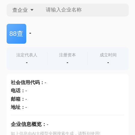
查企业
查企业
-
88查
查招投标
法定代表人
注册资本
成立时间
-
-
-
查产地
社会信用代码
：
-
电话
：
-
邮箱
：
-
地址
：
-
企业信息概览：
-
如上信息由AI大模型全网搜索生成，请甄别使用!