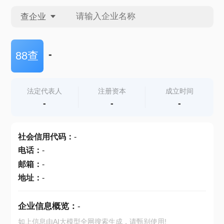
查企业
查企业
-
88查
查招投标
法定代表人
注册资本
成立时间
-
-
-
查产地
社会信用代码
：
-
电话
：
-
邮箱
：
-
地址
：
-
企业信息概览：
-
如上信息由AI大模型全网搜索生成，请甄别使用!