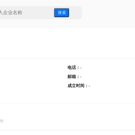
搜 索
电话
：
-
邮箱
：
-
成立时间
：
-
用!