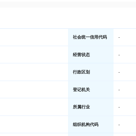
社会统一信用代码
-
经营状态
-
行政区划
-
登记机关
-
所属行业
-
组织机构代码
-