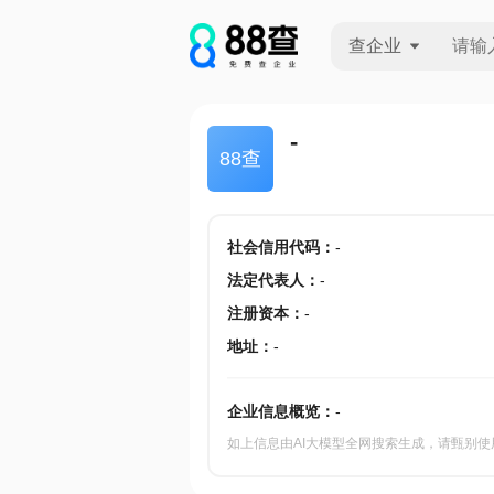
查企业
查企业
-
88查
查招投标
查产地
社会信用代码
：
-
法定代表人
：
-
注册资本
：
-
地址
：
-
企业信息概览：
-
如上信息由AI大模型全网搜索生成，请甄别使