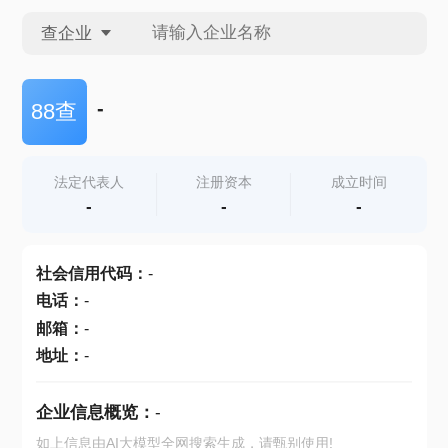
查企业
查企业
-
88查
查招投标
法定代表人
注册资本
成立时间
-
-
-
查产地
社会信用代码
：
-
电话
：
-
邮箱
：
-
地址
：
-
企业信息概览：
-
如上信息由AI大模型全网搜索生成，请甄别使用!