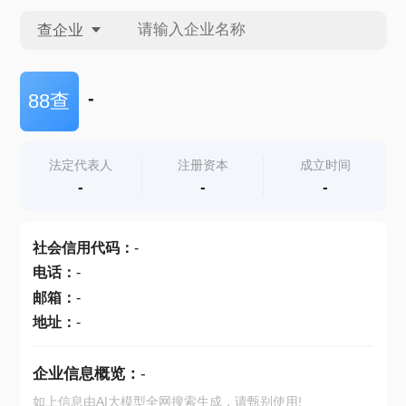
查企业
查企业
-
88查
查招投标
法定代表人
注册资本
成立时间
-
-
-
查产地
社会信用代码
：
-
电话
：
-
邮箱
：
-
地址
：
-
企业信息概览：
-
如上信息由AI大模型全网搜索生成，请甄别使用!