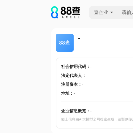
查企业
查企业
-
88查
查招投标
查产地
社会信用代码
：
-
法定代表人
：
-
注册资本
：
-
地址
：
-
企业信息概览：
-
如上信息由AI大模型全网搜索生成，请甄别使