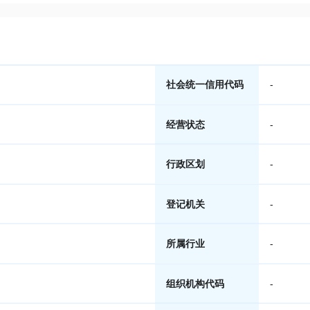
社会统一信用代码
-
经营状态
-
行政区划
-
登记机关
-
所属行业
-
组织机构代码
-