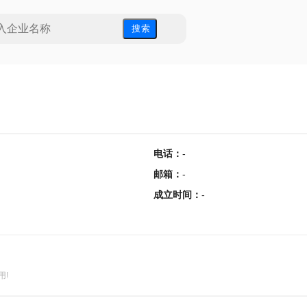
搜 索
电话
：
-
邮箱
：
-
成立时间
：
-
用!