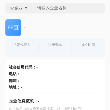
查企业
查企业
-
88查
查招投标
法定代表人
注册资本
成立时间
-
-
-
查产地
社会信用代码
：
-
电话
：
-
邮箱
：
-
地址
：
-
企业信息概览：
-
如上信息由AI大模型全网搜索生成，请甄别使用!