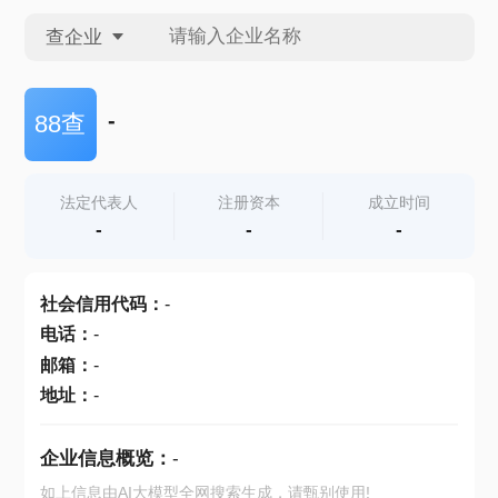
查企业
查企业
-
88查
查招投标
法定代表人
注册资本
成立时间
-
-
-
查产地
社会信用代码
：
-
电话
：
-
邮箱
：
-
地址
：
-
企业信息概览：
-
如上信息由AI大模型全网搜索生成，请甄别使用!