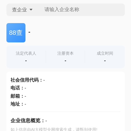
查企业
查企业
-
88查
查招投标
法定代表人
注册资本
成立时间
-
-
-
查产地
社会信用代码
：
-
电话
：
-
邮箱
：
-
地址
：
-
企业信息概览：
-
如上信息由AI大模型全网搜索生成，请甄别使用!