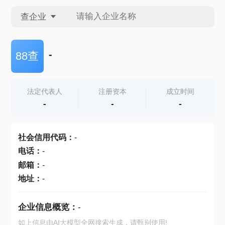
查企业
查企业
-
88查
查招投标
法定代表人
注册资本
成立时间
-
-
-
查产地
社会信用代码
：
-
电话
：
-
邮箱
：
-
地址
：
-
企业信息概览：
-
如上信息由AI大模型全网搜索生成，请甄别使用!