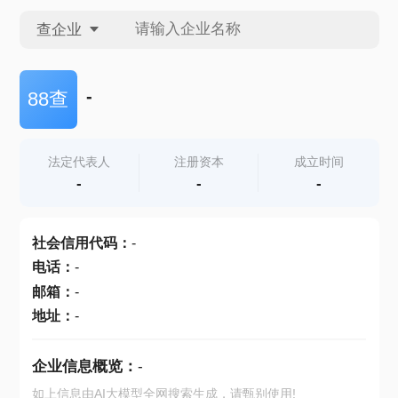
查企业
查企业
-
88查
查招投标
法定代表人
注册资本
成立时间
-
-
-
查产地
社会信用代码
：
-
电话
：
-
邮箱
：
-
地址
：
-
企业信息概览：
-
如上信息由AI大模型全网搜索生成，请甄别使用!