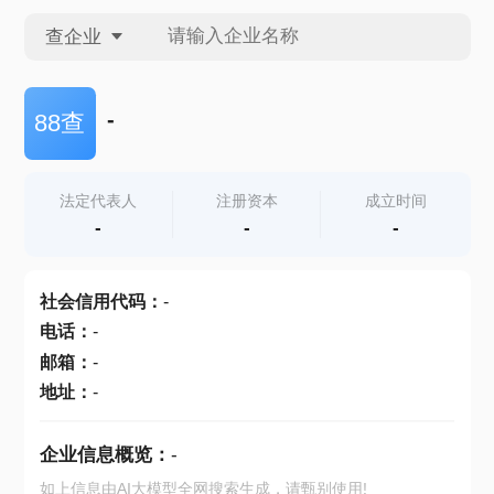
查企业
查企业
-
88查
查招投标
法定代表人
注册资本
成立时间
-
-
-
查产地
社会信用代码
：
-
电话
：
-
邮箱
：
-
地址
：
-
企业信息概览：
-
如上信息由AI大模型全网搜索生成，请甄别使用!