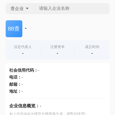
查企业
查企业
-
88查
查招投标
法定代表人
注册资本
成立时间
-
-
-
查产地
社会信用代码
：
-
电话
：
-
邮箱
：
-
地址
：
-
企业信息概览：
-
如上信息由AI大模型全网搜索生成，请甄别使用!