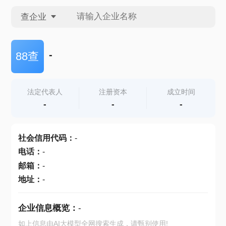
查企业
查企业
-
88查
查招投标
法定代表人
注册资本
成立时间
-
-
-
查产地
社会信用代码
：
-
电话
：
-
邮箱
：
-
地址
：
-
企业信息概览：
-
如上信息由AI大模型全网搜索生成，请甄别使用!