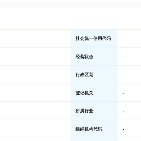
社会统一信用代码
-
经营状态
-
行政区划
-
登记机关
-
所属行业
-
组织机构代码
-