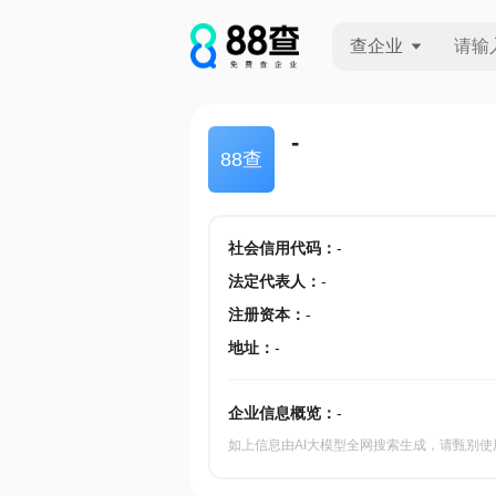
查企业
查企业
-
88查
查招投标
查产地
社会信用代码
：
-
法定代表人
：
-
注册资本
：
-
地址
：
-
企业信息概览：
-
如上信息由AI大模型全网搜索生成，请甄别使