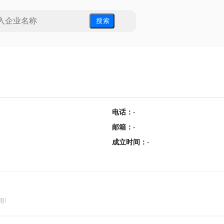
搜 索
电话
：
-
邮箱
：
-
成立时间
：
-
用!