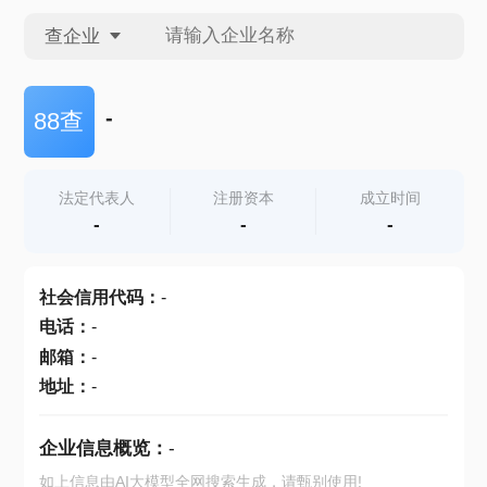
查企业
查企业
-
88查
查招投标
法定代表人
注册资本
成立时间
-
-
-
查产地
社会信用代码
：
-
电话
：
-
邮箱
：
-
地址
：
-
企业信息概览：
-
如上信息由AI大模型全网搜索生成，请甄别使用!