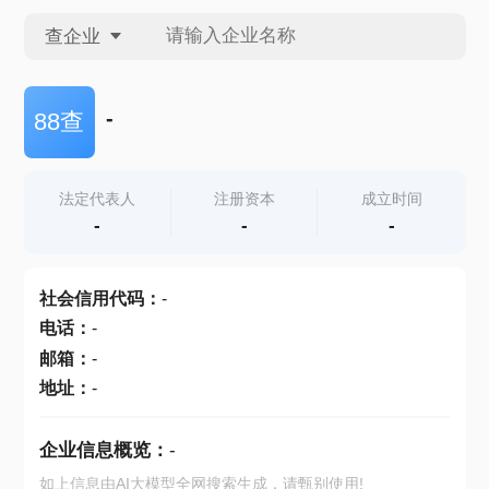
查企业
查企业
-
88查
查招投标
法定代表人
注册资本
成立时间
-
-
-
查产地
社会信用代码
：
-
电话
：
-
邮箱
：
-
地址
：
-
企业信息概览：
-
如上信息由AI大模型全网搜索生成，请甄别使用!