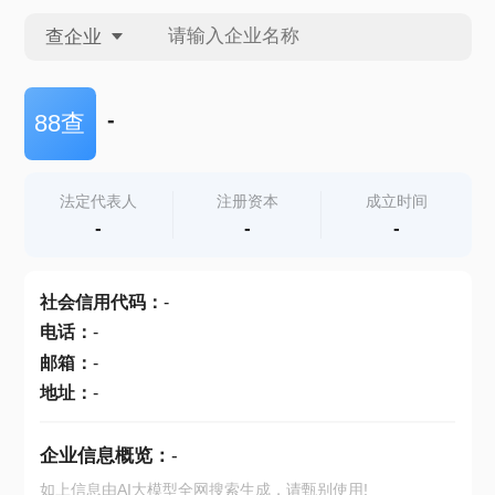
查企业
查企业
-
88查
查招投标
法定代表人
注册资本
成立时间
-
-
-
查产地
社会信用代码
：
-
电话
：
-
邮箱
：
-
地址
：
-
企业信息概览：
-
如上信息由AI大模型全网搜索生成，请甄别使用!