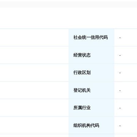
社会统一信用代码
-
经营状态
-
行政区划
-
登记机关
-
所属行业
-
组织机构代码
-