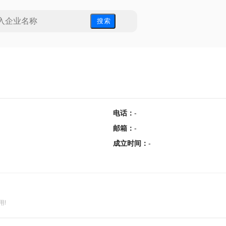
搜 索
电话
：
-
邮箱
：
-
成立时间
：
-
用!