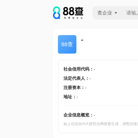
查企业
查企业
-
88查
查招投标
查产地
社会信用代码
：
-
法定代表人
：
-
注册资本
：
-
地址
：
-
企业信息概览：
-
如上信息由AI大模型全网搜索生成，请甄别使