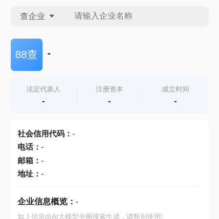
查企业
查企业
-
88查
查招投标
法定代表人
注册资本
成立时间
-
-
-
查产地
社会信用代码
：
-
电话
：
-
邮箱
：
-
地址
：
-
企业信息概览：
-
如上信息由AI大模型全网搜索生成，请甄别使用!