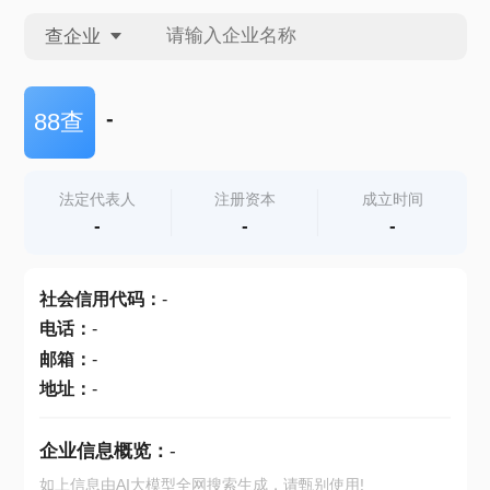
查企业
查企业
-
88查
查招投标
法定代表人
注册资本
成立时间
-
-
-
查产地
社会信用代码
：
-
电话
：
-
邮箱
：
-
地址
：
-
企业信息概览：
-
如上信息由AI大模型全网搜索生成，请甄别使用!