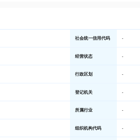
社会统一信用代码
-
经营状态
-
行政区划
-
登记机关
-
所属行业
-
组织机构代码
-