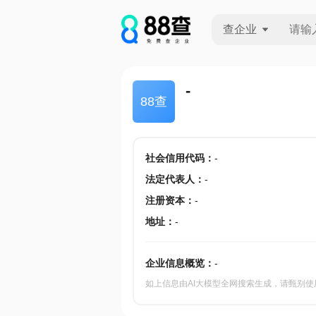
查企业
查企业
-
88查
查招投标
查产地
社会信用代码
：
-
法定代表人
：
-
注册资本
：
-
地址
：
-
企业信息概览：
-
如上信息由AI大模型全网搜索生成，请甄别使