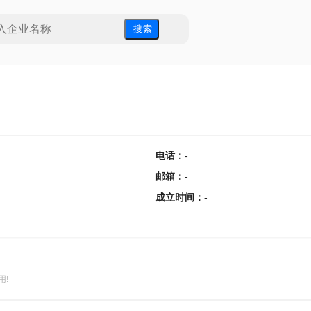
搜 索
电话
：
-
邮箱
：
-
成立时间
：
-
用!