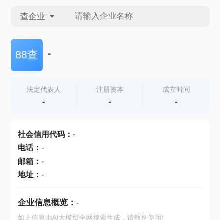
查企业
查企业
-
88查
查招投标
法定代表人
注册资本
成立时间
-
-
-
查产地
社会信用代码
：
-
电话
：
-
邮箱
：
-
地址
：
-
企业信息概览：
-
如上信息由AI大模型全网搜索生成，请甄别使用!