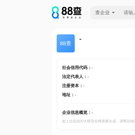
查企业
查企业
-
88查
查招投标
查产地
社会信用代码
：
-
法定代表人
：
-
注册资本
：
-
地址
：
-
企业信息概览：
-
如上信息由AI大模型全网搜索生成，请甄别使