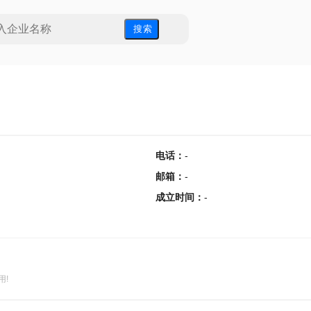
搜 索
电话
：
-
邮箱
：
-
成立时间
：
-
用!