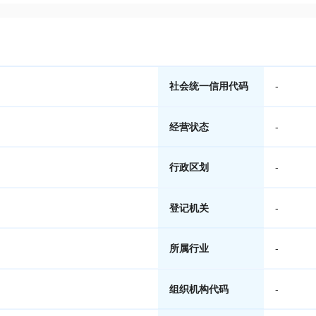
社会统一信用代码
-
经营状态
-
行政区划
-
登记机关
-
所属行业
-
组织机构代码
-