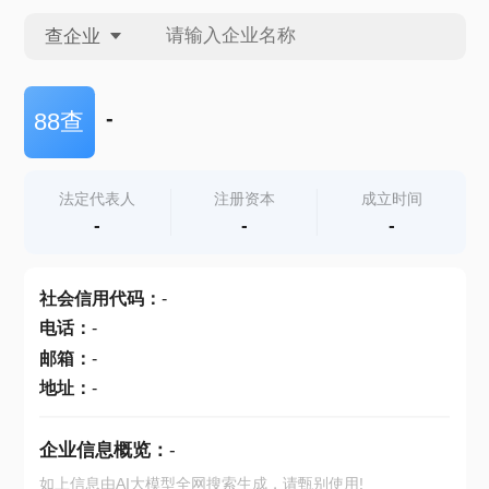
查企业
查企业
-
88查
查招投标
法定代表人
注册资本
成立时间
-
-
-
查产地
社会信用代码
：
-
电话
：
-
邮箱
：
-
地址
：
-
企业信息概览：
-
如上信息由AI大模型全网搜索生成，请甄别使用!