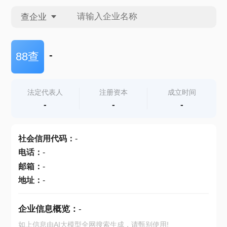
查企业
查企业
-
88查
查招投标
法定代表人
注册资本
成立时间
-
-
-
查产地
社会信用代码
：
-
电话
：
-
邮箱
：
-
地址
：
-
企业信息概览：
-
如上信息由AI大模型全网搜索生成，请甄别使用!