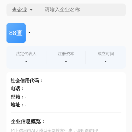
查企业
查企业
-
88查
查招投标
法定代表人
注册资本
成立时间
-
-
-
查产地
社会信用代码
：
-
电话
：
-
邮箱
：
-
地址
：
-
企业信息概览：
-
如上信息由AI大模型全网搜索生成，请甄别使用!