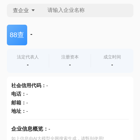
查企业
查企业
-
88查
查招投标
法定代表人
注册资本
成立时间
-
-
-
查产地
社会信用代码
：
-
电话
：
-
邮箱
：
-
地址
：
-
企业信息概览：
-
如上信息由AI大模型全网搜索生成，请甄别使用!