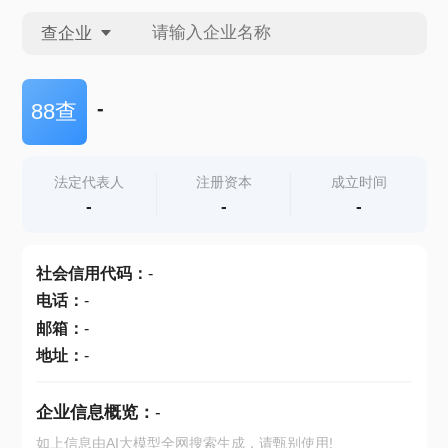
查企业
查企业
-
88查
查招投标
法定代表人
注册资本
成立时间
-
-
-
查产地
社会信用代码
：
-
电话
：
-
邮箱
：
-
地址
：
-
企业信息概览：
-
如上信息由AI大模型全网搜索生成，请甄别使用!