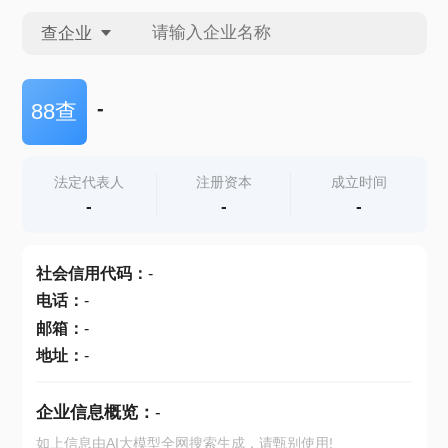
查企业
查企业
-
88查
查招投标
法定代表人
注册资本
成立时间
-
-
-
查产地
社会信用代码
：
-
电话
：
-
邮箱
：
-
地址
：
-
企业信息概览：
-
如上信息由AI大模型全网搜索生成，请甄别使用!