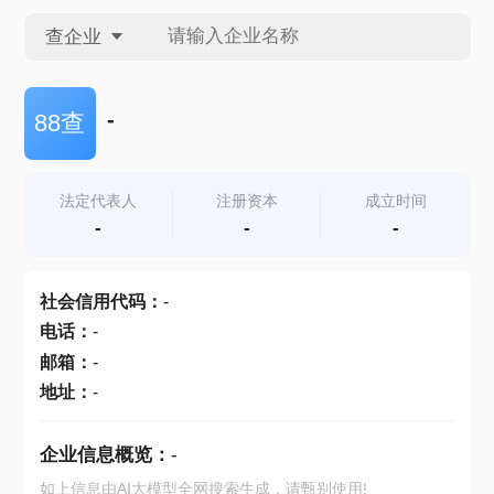
查企业
查企业
-
88查
查招投标
法定代表人
注册资本
成立时间
-
-
-
查产地
社会信用代码
：
-
电话
：
-
邮箱
：
-
地址
：
-
企业信息概览：
-
如上信息由AI大模型全网搜索生成，请甄别使用!