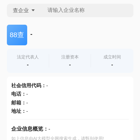
查企业
查企业
-
88查
查招投标
法定代表人
注册资本
成立时间
-
-
-
查产地
社会信用代码
：
-
电话
：
-
邮箱
：
-
地址
：
-
企业信息概览：
-
如上信息由AI大模型全网搜索生成，请甄别使用!