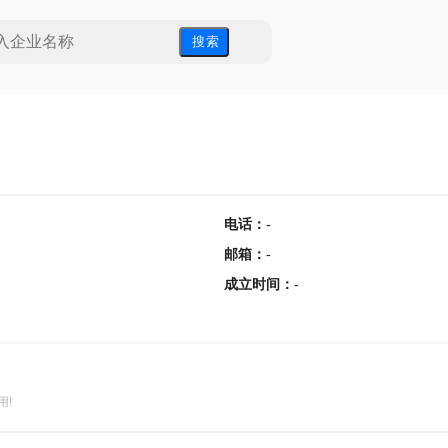
搜 索
电话
：
-
邮箱
：
-
成立时间
：
-
用!