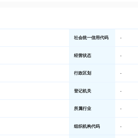
社会统一信用代码
-
经营状态
-
行政区划
-
登记机关
-
所属行业
-
组织机构代码
-