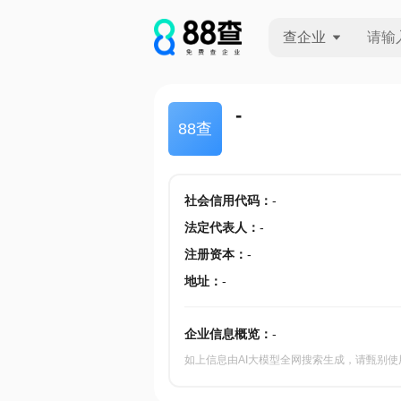
查企业
查企业
-
88查
查招投标
查产地
社会信用代码
：
-
法定代表人
：
-
注册资本
：
-
地址
：
-
企业信息概览：
-
如上信息由AI大模型全网搜索生成，请甄别使