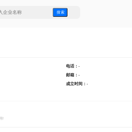
搜 索
电话
：
-
邮箱
：
-
成立时间
：
-
用!