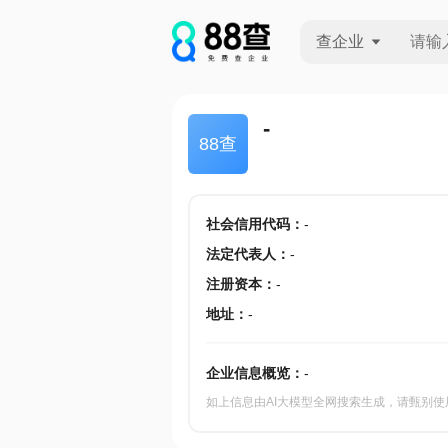
查企业
查企业
-
88查
查招投标
查产地
社会信用代码
：
-
法定代表人
：
-
注册资本
：
-
地址
：
-
企业信息概览：
-
如上信息由AI大模型全网搜索生成，请甄别使