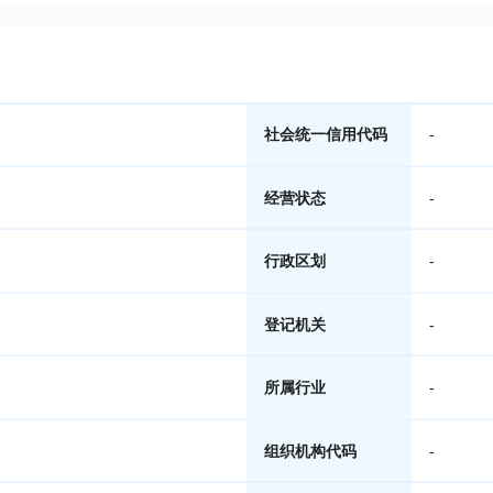
社会统一信用代码
-
经营状态
-
行政区划
-
登记机关
-
所属行业
-
组织机构代码
-