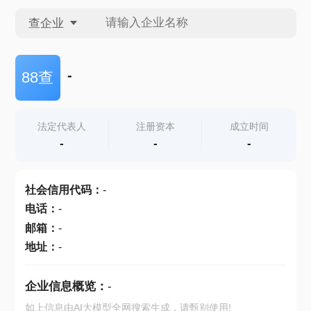
查企业
查企业
-
88查
查招投标
法定代表人
注册资本
成立时间
-
-
-
查产地
社会信用代码
：
-
电话
：
-
邮箱
：
-
地址
：
-
企业信息概览：
-
如上信息由AI大模型全网搜索生成，请甄别使用!