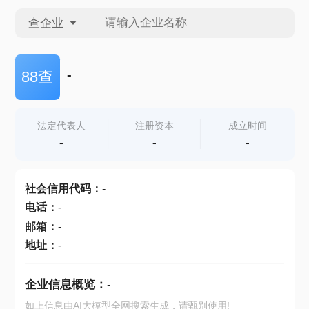
查企业
查企业
-
88查
查招投标
法定代表人
注册资本
成立时间
-
-
-
查产地
社会信用代码
：
-
电话
：
-
邮箱
：
-
地址
：
-
企业信息概览：
-
如上信息由AI大模型全网搜索生成，请甄别使用!