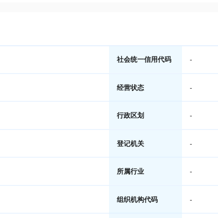
社会统一信用代码
-
经营状态
-
行政区划
-
登记机关
-
所属行业
-
组织机构代码
-