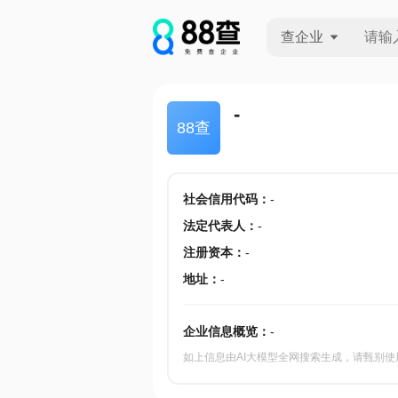
查企业
查企业
-
88查
查招投标
查产地
社会信用代码
：
-
法定代表人
：
-
注册资本
：
-
地址
：
-
企业信息概览：
-
如上信息由AI大模型全网搜索生成，请甄别使