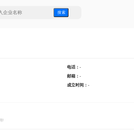
搜 索
电话
：
-
邮箱
：
-
成立时间
：
-
用!