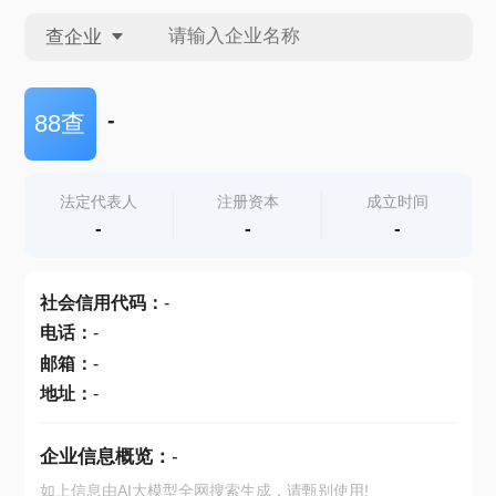
查企业
查企业
-
88查
查招投标
法定代表人
注册资本
成立时间
-
-
-
查产地
社会信用代码
：
-
电话
：
-
邮箱
：
-
地址
：
-
企业信息概览：
-
如上信息由AI大模型全网搜索生成，请甄别使用!