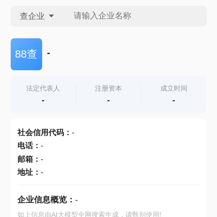
查企业
查企业
-
88查
查招投标
法定代表人
注册资本
成立时间
-
-
-
查产地
社会信用代码
：
-
电话
：
-
邮箱
：
-
地址
：
-
企业信息概览：
-
如上信息由AI大模型全网搜索生成，请甄别使用!